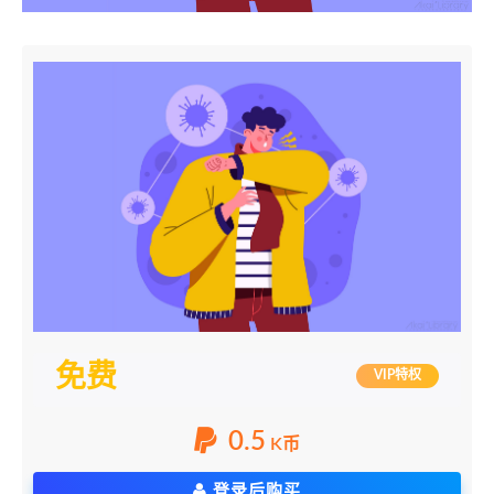
免费
VIP特权
0.5
K币
登录后购买