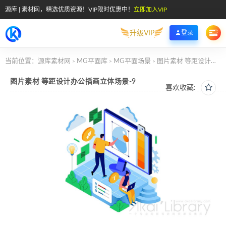
源库 | 素材网，精选优质资源！VIP限时优惠中！
立即加入VIP
升级VIP
登录
当前位置：
源库素材网
MG平面库
MG平面场景
图片素材 等距设计办公插画立体场景-9
>
>
>
图片素材 等距设计办公插画立体场景-9
喜欢收藏: