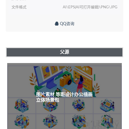
文件格式
AI\EPS(AI可打开编辑)\PNG\JPG
QQ咨询
父源
图片素材 等距设计办公插画
立体场景包