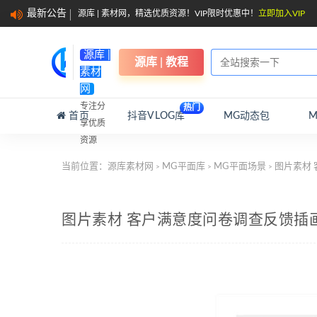
最新公告
源库 | 素材网，精选优质资源！VIP限时优惠中！
立即加入VIP
源库 |
源库 | 教程
素材
网
专注分
热门
首页
抖音VLOG库
MG动态包
享优质
资源
当前位置：
源库素材网
MG平面库
MG平面场景
图片素材
>
>
>
图片素材 客户满意度问卷调查反馈插