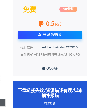
免费
VIP特权
0.5
K币
登录后购买
推荐软件
Adobe Illustrator CC2015+
文件格式
AI\EPS(AI可打开编辑)\PNG\JPG
QQ咨询
下载链接失效/资源描述有误/脚本
插件报错
！！！有奖反馈 ！！！