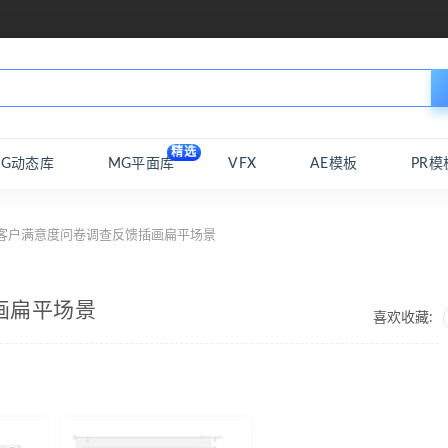
精选
MG动态库
MG平面库
VFX
AE模板
PR模
 客户满意度问卷调查反馈插画扁平场景
画扁平场景
喜欢收藏: