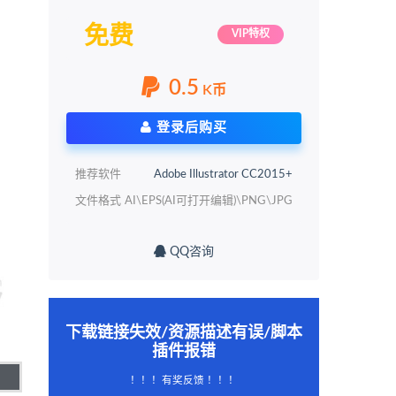
免费
VIP特权
0.5
K币
登录后购买
推荐软件
Adobe Illustrator CC2015+
文件格式
AI\EPS(AI可打开编辑)\PNG\JPG
QQ咨询
下载链接失效/资源描述有误/脚本
插件报错
！！！有奖反馈 ！！！