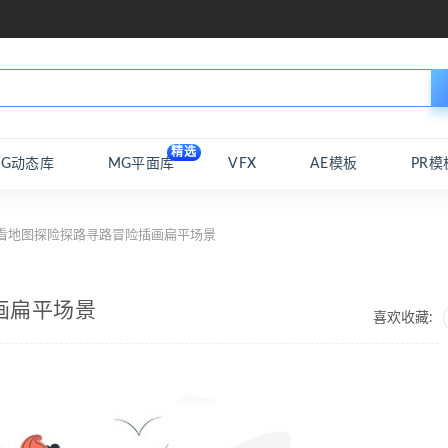
精选
MG动态库
MG平面库
VFX
AE模板
PR模
 看地图探险探路寻路冒险插画扁平场景
画扁平场景
喜欢收藏: