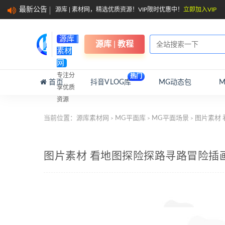
最新公告
源库 | 素材网，精选优质资源！VIP限时优惠中！
立即加入VIP
源库 |
源库 | 教程
素材
网
专注分
热门
首页
抖音VLOG库
MG动态包
享优质
资源
当前位置：
源库素材网
MG平面库
MG平面场景
图片素材
>
>
>
图片素材 看地图探险探路寻路冒险插