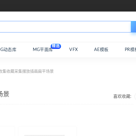
精选
MG动态库
MG平面库
VFX
AE模板
PR模
 收集收藏采集摆放插画扁平场景
场景
喜欢收藏: