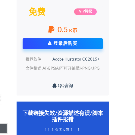
免费
VIP特权
0.5
K币
登录后购买
推荐软件
Adobe Illustrator CC2015+
文件格式
AI\EPS(AI可打开编辑)\PNG\JPG
QQ咨询
下载链接失效/资源描述有误/脚本
插件报错
！！！有奖反馈 ！！！