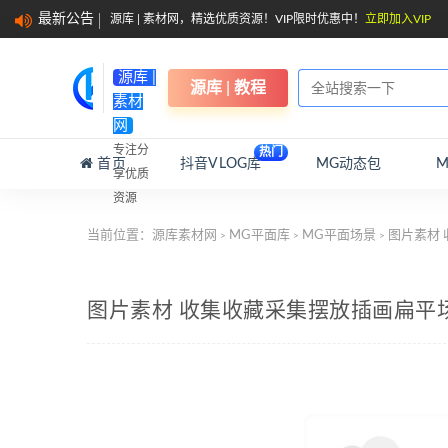
最新公告
源库 | 素材网，精选优质资源！VIP限时优惠中！
立即加入VIP
源库 |
源库 | 教程
素材
网
专注分
热门
首页
抖音VLOG库
MG动态包
享优质
资源
当前位置：
源库素材网
MG平面库
MG平面场景
图片素材
>
>
>
图片素材 收集收藏采集摆放插画扁平