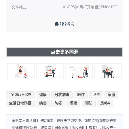
文件格式
AI\EPS(AI可打开编辑)\PNG\JPG
QQ咨询
点击更多同源
TY-05#H029
健康
冠状病毒
医疗
卫生
家庭
生活日常场景
病毒
防疫
隔离
预防
风格4
全站素材均从网上搜集而来，仅限于学习交流。商用请至[商用版权购
买通道]购买版权！详情请至网页底部【版权声明】查看！因版权产生