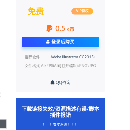
免费
VIP特权
0.5
K币
登录后购买
推荐软件
Adobe Illustrator CC2015+
文件格式
AI\EPS(AI可打开编辑)\PNG\JPG
QQ咨询
下载链接失效/资源描述有误/脚本
插件报错
！！！有奖反馈 ！！！