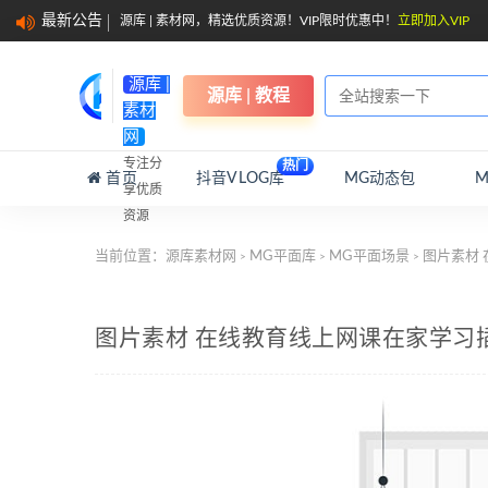
最新公告
源库 | 素材网，精选优质资源！VIP限时优惠中！
立即加入VIP
源库 |
源库 | 教程
素材
网
专注分
热门
首页
抖音VLOG库
MG动态包
享优质
资源
当前位置：
源库素材网
MG平面库
MG平面场景
图片素材
>
>
>
图片素材 在线教育线上网课在家学习