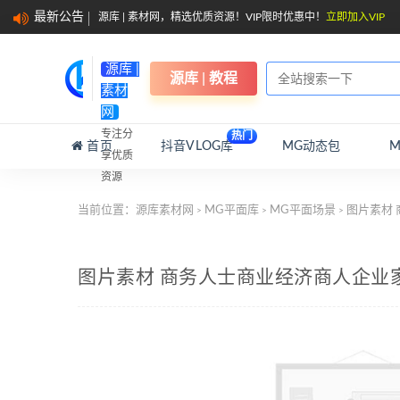
最新公告
源库 | 素材网，精选优质资源！VIP限时优惠中！
立即加入VIP
源库 |
源库 | 教程
素材
网
专注分
热门
首页
抖音VLOG库
MG动态包
享优质
资源
当前位置：
源库素材网
MG平面库
MG平面场景
图片素材
>
>
>
图片素材 商务人士商业经济商人企业