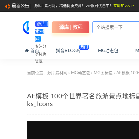
最新公告
源库 | 素材网，精选优质资源！VIP限时优惠中！
立即加入VIP
源库 |
源库 | 教程
素材
网
专注分
热门
首页
抖音VLOG库
MG动态包
享优质
资源
当前位置：
源库素材网
MG动态包
MG图标包
AE模板 100
>
>
>
AE模板 100个世界著名旅游景点地标扁平化
ks_Icons