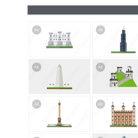
AE
AE
AE
AE
AE
AE