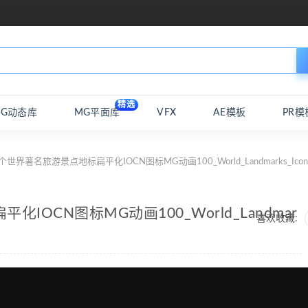
精选
MG动态库
MG平面库
VFX
AE模板
PR模
个世界著名旅游景点地标扁平化IOCN图标MG动画100_World_Landmarks_Icon
IOCN图标MG动画100_World_Landmar
喜欢收藏: