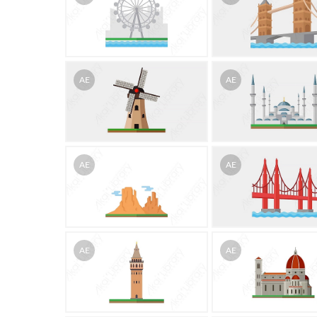
AE
AE
AE
AE
AE
AE