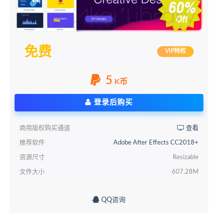
免费
VIP特权
5
K币
登录后购买
商用版权购买通道
查看
推荐软件
Adobe After Effects CC2018+
资源尺寸
Resizable
文件大小
607.28M
QQ咨询