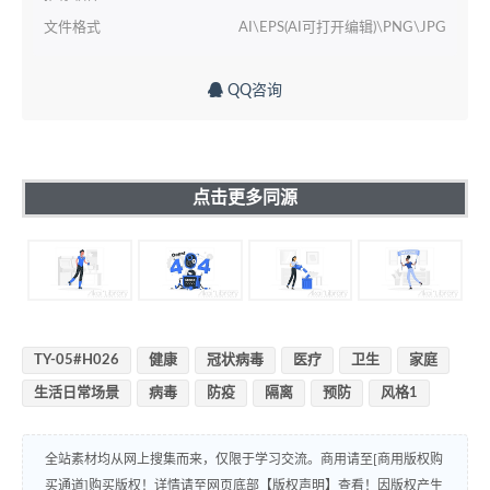
文件格式
AI\EPS(AI可打开编辑)\PNG\JPG
QQ咨询
点击更多同源
TY-05#H026
健康
冠状病毒
医疗
卫生
家庭
生活日常场景
病毒
防疫
隔离
预防
风格1
全站素材均从网上搜集而来，仅限于学习交流。商用请至[商用版权购
买通道]购买版权！详情请至网页底部【版权声明】查看！因版权产生