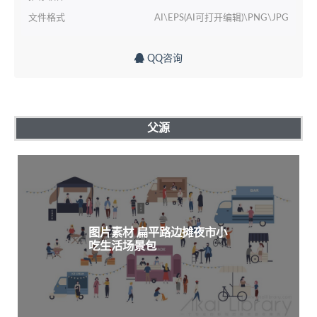
文件格式
AI\EPS(AI可打开编辑)\PNG\JPG
QQ咨询
父源
图片素材 扁平路边摊夜市小
吃生活场景包