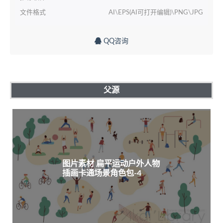
文件格式
AI\EPS(AI可打开编辑)\PNG\JPG
QQ咨询
父源
图片素材 扁平运动户外人物
插画卡通场景角色包-4