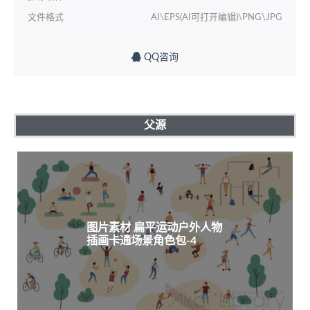
文件格式
AI\EPS(AI可打开编辑)\PNG\JPG
QQ咨询
父源
图片素材 扁平运动户外人物
插画卡通场景角色包-4