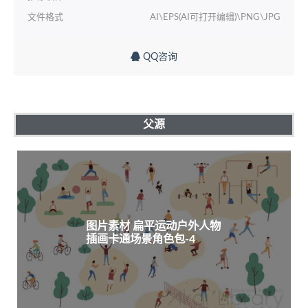
文件格式
AI\EPS(AI可打开编辑)\PNG\JPG
QQ咨询
父源
图片素材 扁平运动户外人物
插画卡通场景角色包-4