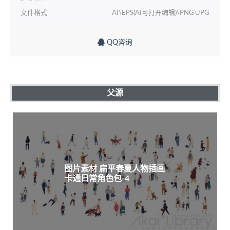
文件格式
AI\EPS(AI可打开编辑)\PNG\JPG
QQ咨询
父源
图片素材 扁平春夏人物插画
卡通日常角色包-4