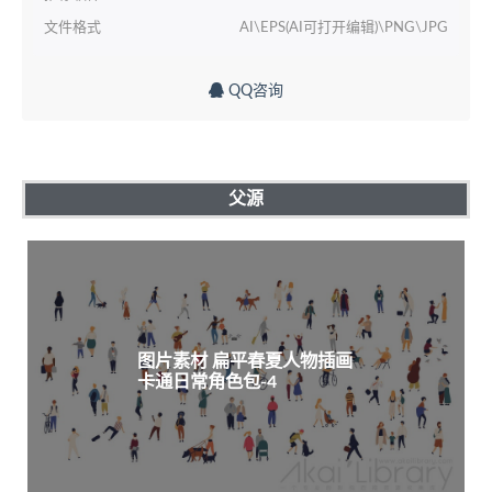
文件格式
AI\EPS(AI可打开编辑)\PNG\JPG
QQ咨询
父源
图片素材 扁平春夏人物插画
卡通日常角色包-4