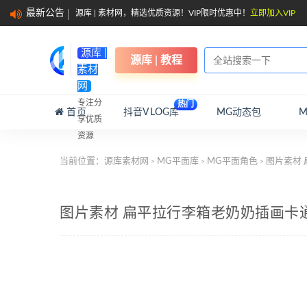
最新公告
源库 | 素材网，精选优质资源！VIP限时优惠中！
立即加入VIP
源库 |
源库 | 教程
素材
网
专注分
热门
首页
抖音VLOG库
MG动态包
享优质
资源
当前位置：
源库素材网
MG平面库
MG平面角色
图片素材 
>
>
>
图片素材 扁平拉行李箱老奶奶插画卡通