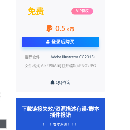
免费
VIP特权
0.5
K币
登录后购买
推荐软件
Adobe Illustrator CC2015+
文件格式
AI\EPS(AI可打开编辑)\PNG\JPG
QQ咨询
下载链接失效/资源描述有误/脚本
插件报错
！！！有奖反馈 ！！！