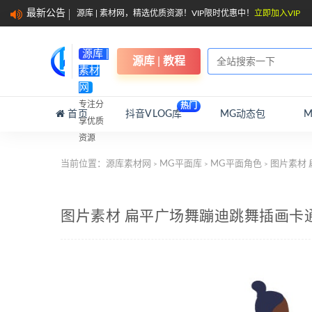
最新公告
源库 | 素材网，精选优质资源！VIP限时优惠中！
立即加入VIP
源库 |
源库 | 教程
素材
网
专注分
热门
首页
抖音VLOG库
MG动态包
享优质
资源
当前位置：
源库素材网
MG平面库
MG平面角色
图片素材 
>
>
>
图片素材 扁平广场舞蹦迪跳舞插画卡通