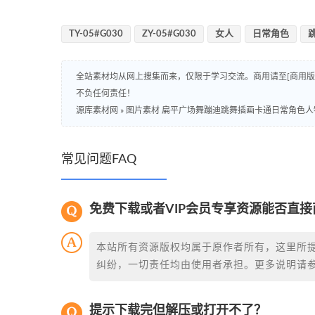
TY-05#G030
ZY-05#G030
女人
日常角色
全站素材均从网上搜集而来，仅限于学习交流。商用请至[商用
不负任何责任！
源库素材网
»
图片素材 扁平广场舞蹦迪跳舞插画卡通日常角色人物
常见问题FAQ
免费下载或者VIP会员专享资源能否直接
本站所有资源版权均属于原作者所有，这里所
纠纷，一切责任均由使用者承担。更多说明请
提示下载完但解压或打开不了？