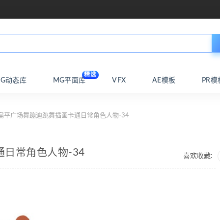
精选
MG动态库
MG平面库
VFX
AE模板
PR模
扁平广场舞蹦迪跳舞插画卡通日常角色人物-34
日常角色人物-34
喜欢收藏: