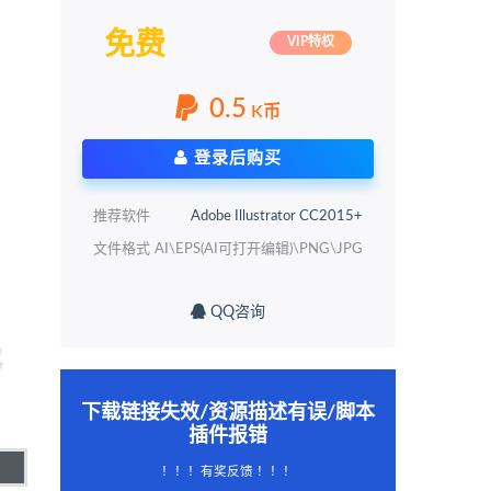
免费
VIP特权
0.5
K币
登录后购买
推荐软件
Adobe Illustrator CC2015+
文件格式
AI\EPS(AI可打开编辑)\PNG\JPG
QQ咨询
下载链接失效/资源描述有误/脚本
插件报错
！！！有奖反馈 ！！！