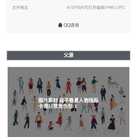
文件格式
AI\EPS(AI可打开编辑)\PNG\JPG
QQ咨询
父源
图片素材 扁平春夏人物插画
卡通日常角色包-2