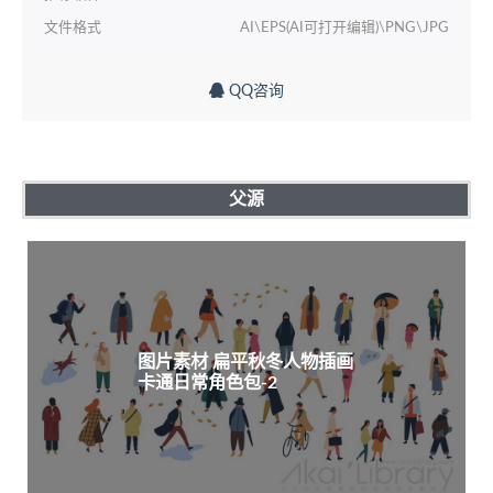
文件格式
AI\EPS(AI可打开编辑)\PNG\JPG
QQ咨询
父源
图片素材 扁平秋冬人物插画
卡通日常角色包-2