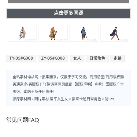
点击更多同源
TY-05#G008
ZY-05#G008
女人
日常角色
走路
全站素材均从网上搜集而来，仅限于学习交流。商用请至[商用版权购
买通道]购买版权！详情请至网页底部【版权声明】查看！因版权产生
纠纷，本站不负任何责任！
源库素材网
»
图片素材 扁平女生女人插画卡通日常角色人物-29
常见问题FAQ