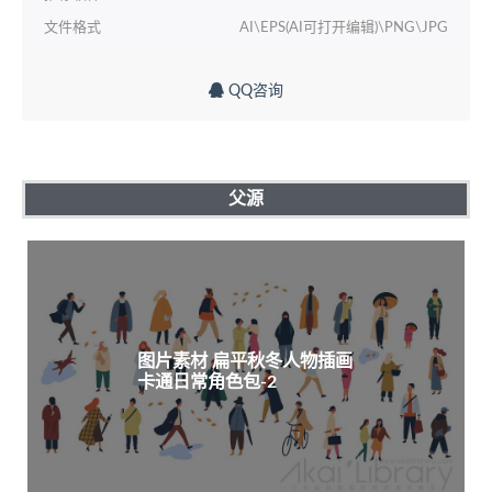
文件格式
AI\EPS(AI可打开编辑)\PNG\JPG
QQ咨询
父源
图片素材 扁平秋冬人物插画
卡通日常角色包-2