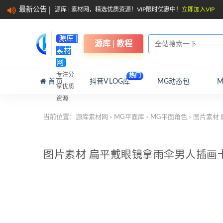
最新公告
源库 | 素材网，精选优质资源！VIP限时优惠中！
立即加入VIP
源库 |
源库 | 教程
素材
网
专注分
热门
首页
抖音VLOG库
MG动态包
享优质
资源
当前位置：
源库素材网
MG平面库
MG平面角色
图片素材 
>
>
>
图片素材 扁平戴眼镜拿雨伞男人插画