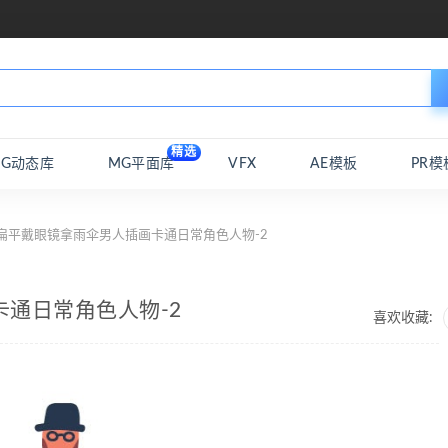
精选
MG动态库
MG平面库
VFX
AE模板
PR模
扁平戴眼镜拿雨伞男人插画卡通日常角色人物-2
卡通日常角色人物-2
喜欢收藏: