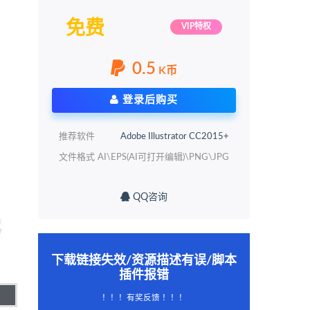
免费
VIP特权
0.5
K币
登录后购买
推荐软件
Adobe Illustrator CC2015+
文件格式
AI\EPS(AI可打开编辑)\PNG\JPG
QQ咨询
下载链接失效/资源描述有误/脚本
插件报错
！！！有奖反馈 ！！！