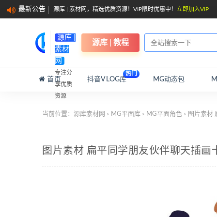
最新公告
源库 | 素材网，精选优质资源！VIP限时优惠中！
立即加入VIP
源库 |
源库 | 教程
素材
网
专注分
热门
首页
抖音VLOG库
MG动态包
享优质
资源
当前位置：
源库素材网
MG平面库
MG平面角色
图片素材 
>
>
>
图片素材 扁平同学朋友伙伴聊天插画卡