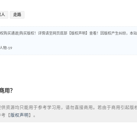
男人
走路
版权购买通道]购买版权！详情请至网页底部【版权声明】查看！因版权产生纠纷，本站
物-19
商用？
提供资源均只能用于参考学习用，请勿直接商用。若由于商用引起版
参考【
版权声明
】。