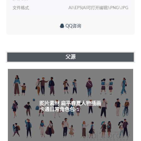
文件格式
AI\EPS(AI可打开编辑)\PNG\JPG
QQ咨询
父源
图片素材 扁平春夏人物插画
卡通日常角色包-1