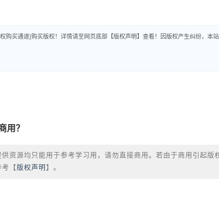
版权购买通道]购买版权！详情请至网页底部【版权声明】查看！因版权产生纠纷，本站
商用？
提供资源均只能用于参考学习用，请勿直接商用。若由于商用引起版
参考【
版权声明
】。