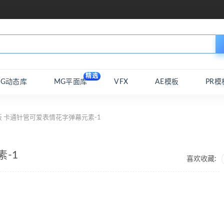
精选
MG动态库
MG平面库
VFX
AE模板
PR模
板 卡通针管可爱表情花字弹幕元素-1
-1
喜欢收藏: