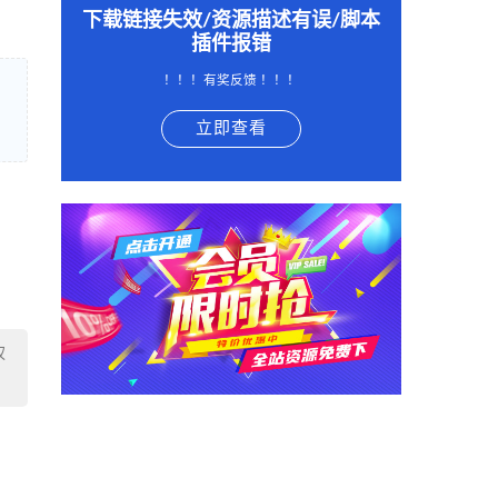
下载链接失效/资源描述有误/脚本
插件报错
！！！有奖反馈 ！！！
立即查看
权