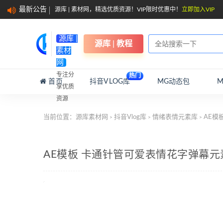
最新公告
源库 | 素材网，精选优质资源！VIP限时优惠中！
立即加入VIP
源库 |
源库 | 教程
素材
网
专注分
热门
首页
抖音VLOG库
MG动态包
享优质
资源
当前位置：
源库素材网
抖音Vlog库
情绪表情元素库
AE模
>
>
>
AE模板 卡通针管可爱表情花字弹幕元素