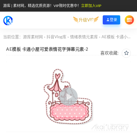
源库 | 素材网，精选优质资源！VIP限时优惠中！
立即加入VIP
升级VIP
登录
当前位置：
源库素材网
抖音Vlog库
情绪表情元素库
AE模板 卡通小屋可爱表情花字弹幕元素-2
>
>
>
AE模板 卡通小屋可爱表情花字弹幕元素-2
喜欢收藏: