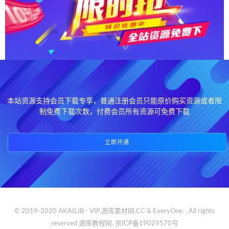
本站资源支持会员下载专享，普通注册会员只能原价购买资源或者限
制免费下载次数，付费会员所有资源可免费下载
立即开通
© 2019-2020 AKAILIB - VIP.源库素材网.CC & EveryOne. . All rights
reserved
源库教程网.
京ICP备19029570号