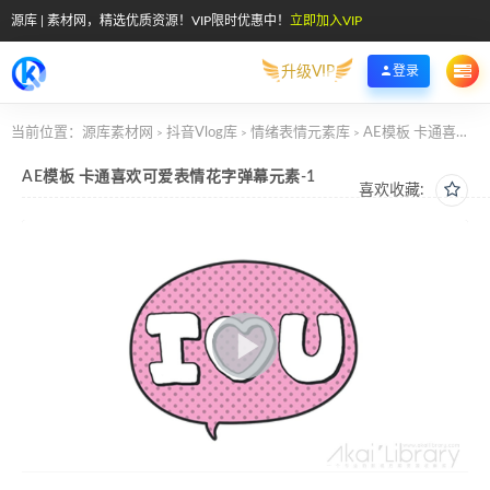
源库 | 素材网，精选优质资源！VIP限时优惠中！
立即加入VIP
升级VIP
登录
当前位置：
源库素材网
抖音Vlog库
情绪表情元素库
AE模板 卡通喜欢可爱表情花字弹幕元素-1
>
>
>
AE模板 卡通喜欢可爱表情花字弹幕元素-1
喜欢收藏: