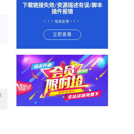
下载链接失效/资源描述有误/脚本
插件报错
！！！有奖反馈 ！！！
立即查看
权