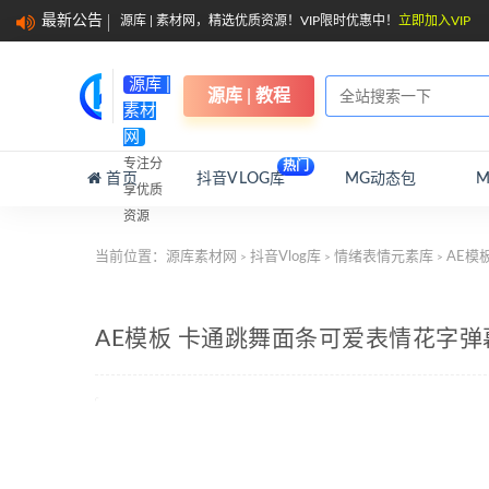
最新公告
源库 | 素材网，精选优质资源！VIP限时优惠中！
立即加入VIP
源库 |
源库 | 教程
素材
网
专注分
热门
首页
抖音VLOG库
MG动态包
享优质
资源
当前位置：
源库素材网
抖音Vlog库
情绪表情元素库
AE模
>
>
>
AE模板 卡通跳舞面条可爱表情花字弹