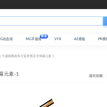
精选
MG动态库
MG平面库
VFX
AE模板
PR模
板 卡通跳舞面条可爱表情花字弹幕元素-1
幕元素-1
喜欢收藏: