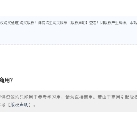
版权购买通道]购买版权！详情请至网页底部【版权声明】查看！因版权产生纠纷，本站
商用？
提供资源均只能用于参考学习用，请勿直接商用。若由于商用引起版
参考【
版权声明
】。