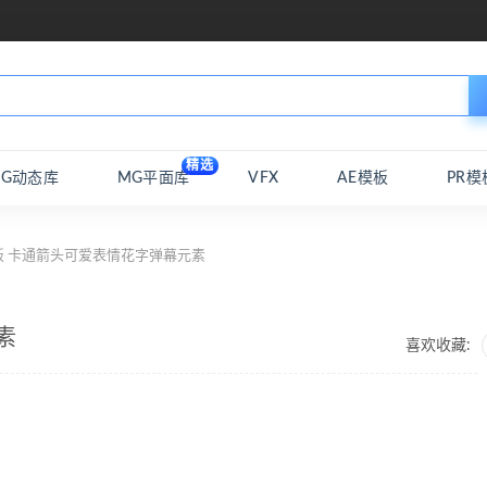
精选
MG动态库
MG平面库
VFX
AE模板
PR模
板 卡通箭头可爱表情花字弹幕元素
素
喜欢收藏: