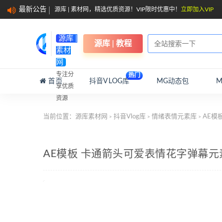
最新公告
源库 | 素材网，精选优质资源！VIP限时优惠中！
立即加入VIP
源库 |
源库 | 教程
素材
网
专注分
热门
首页
抖音VLOG库
MG动态包
享优质
资源
当前位置：
源库素材网
抖音Vlog库
情绪表情元素库
AE模
>
>
>
AE模板 卡通箭头可爱表情花字弹幕元