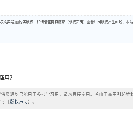
版权购买通道]购买版权！详情请至网页底部【版权声明】查看！因版权产生纠纷，本站
商用？
提供资源均只能用于参考学习用，请勿直接商用。若由于商用引起版
参考【
版权声明
】。