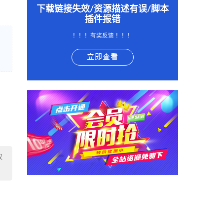
下载链接失效/资源描述有误/脚本
插件报错
！！！有奖反馈 ！！！
立即查看
权