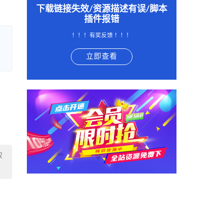
下载链接失效/资源描述有误/脚本
插件报错
！！！有奖反馈 ！！！
立即查看
权