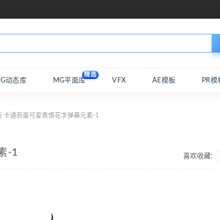
精选
MG动态库
MG平面库
VFX
AE模板
PR模
板 卡通煎蛋可爱表情花字弹幕元素-1
-1
喜欢收藏: