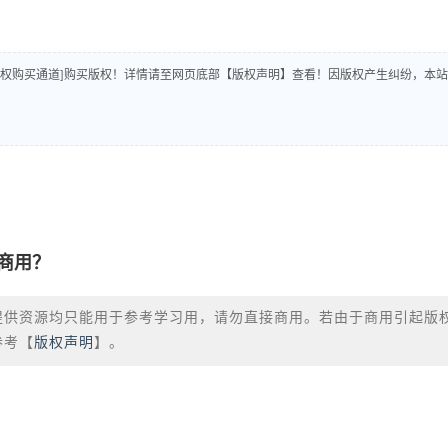
版权购买通道]购买版权！详情请至网页底部【版权声明】查看！因版权产生纠纷，本站
商用？
提供资源均只能用于参考学习用，请勿直接商用。若由于商用引起版
参考【
版权声明
】。