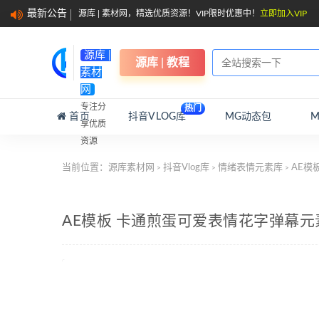
最新公告
源库 | 素材网，精选优质资源！VIP限时优惠中！
立即加入VIP
源库 |
源库 | 教程
素材
网
专注分
热门
首页
抖音VLOG库
MG动态包
享优质
资源
当前位置：
源库素材网
抖音Vlog库
情绪表情元素库
AE模
>
>
>
AE模板 卡通煎蛋可爱表情花字弹幕元素