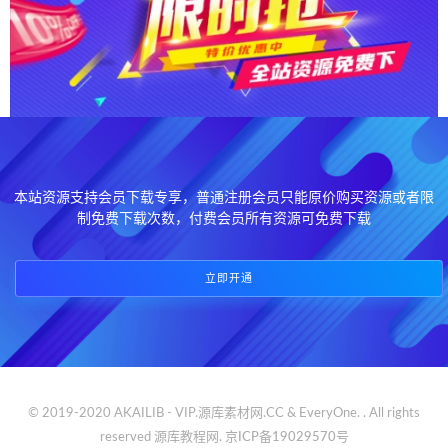
本站资源支持会员下载专享，普通注册会员只能原价购买资源或者限
制免费下载次数，付费会员所有资源可免费下载
立即开通
© 2019-2020 AKAILIB - VIP.源库素材网.CC & EveryOne. . All rights
reserved
源库教程网.
京ICP备19029570号