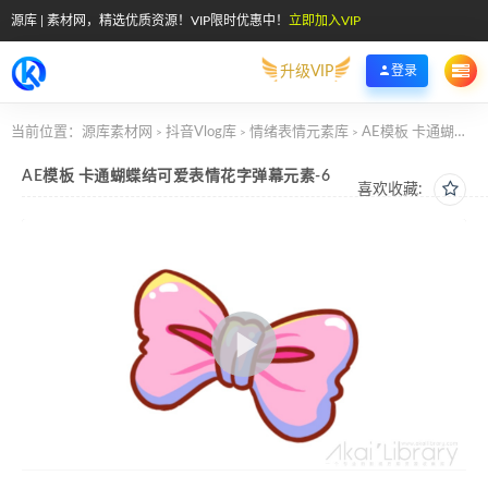
源库 | 素材网，精选优质资源！VIP限时优惠中！
立即加入VIP
升级VIP
登录
当前位置：
源库素材网
抖音Vlog库
情绪表情元素库
AE模板 卡通蝴蝶结可爱表情花字弹幕元素-6
>
>
>
AE模板 卡通蝴蝶结可爱表情花字弹幕元素-6
喜欢收藏: