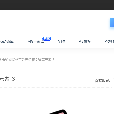
精选
MG动态库
MG平面库
VFX
AE模板
PR模
板 卡通蝴蝶结可爱表情花字弹幕元素-3
元素-3
喜欢收藏: