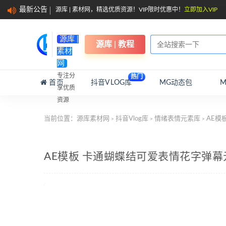
最新公告
源库 | 素材网，精选优质资源！VIP限时优惠中！
立即加入VIP
源库 |
源库 | 教程
素材
网
专注分
热门
首页
抖音VLOG库
MG动态包
享优质
资源
当前位置：
源库素材网
抖音Vlog库
情绪表情元素库
AE模
>
>
>
AE模板 卡通蝴蝶结可爱表情花字弹幕