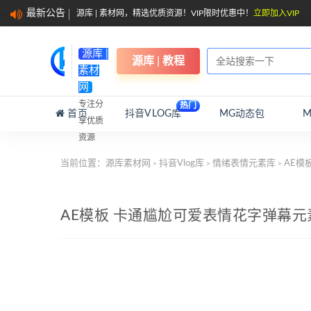
最新公告
源库 | 素材网，精选优质资源！VIP限时优惠中！
立即加入VIP
源库 |
源库 | 教程
素材
网
专注分
热门
首页
抖音VLOG库
MG动态包
享优质
资源
当前位置：
源库素材网
抖音Vlog库
情绪表情元素库
AE模
>
>
>
AE模板 卡通尴尬可爱表情花字弹幕元