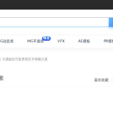
精选
MG动态库
MG平面库
VFX
AE模板
PR模
板 卡通尴尬可爱表情花字弹幕元素
素
喜欢收藏: