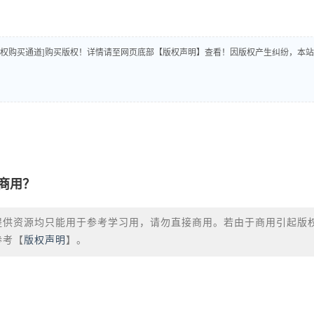
版权购买通道]购买版权！详情请至网页底部【版权声明】查看！因版权产生纠纷，本站
商用？
提供资源均只能用于参考学习用，请勿直接商用。若由于商用引起版
参考【
版权声明
】。