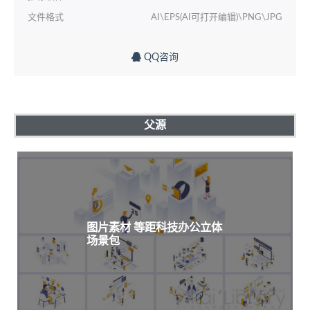
文件格式
AI\EPS(AI可打开编辑)\PNG\JPG
QQ咨询
父源
图片素材 等距科技办公立体
场景包