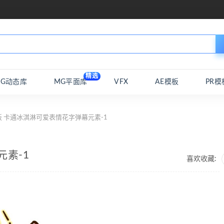
精选
MG动态库
MG平面库
VFX
AE模板
PR模
板 卡通冰淇淋可爱表情花字弹幕元素-1
元素-1
喜欢收藏: