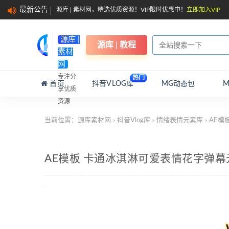
最新公告
源库 | 素材网，精选优质资源！VIP限时优惠中！
立即加入VIP
源库 |
源库 | 教程
素材
网
专注分
热门
首页
抖音VLOG库
MG动态包
享优质
资源
当前位置：
源库素材网
抖音Vlog库
情绪表情元素库
AE模
>
>
>
AE模板 卡通冰淇淋可爱表情花字弹幕