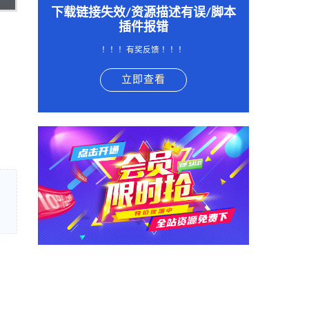
下载链接失效/资源描述有误/脚本
插件报错
！！！有奖反馈 ！！！
立即查看