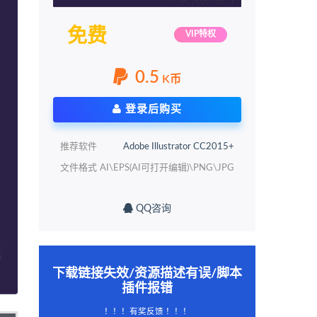
免费
VIP特权
0.5
K币
登录后购买
推荐软件
Adobe Illustrator CC2015+
文件格式
AI\EPS(AI可打开编辑)\PNG\JPG
QQ咨询
下载链接失效/资源描述有误/脚本
插件报错
！！！有奖反馈 ！！！