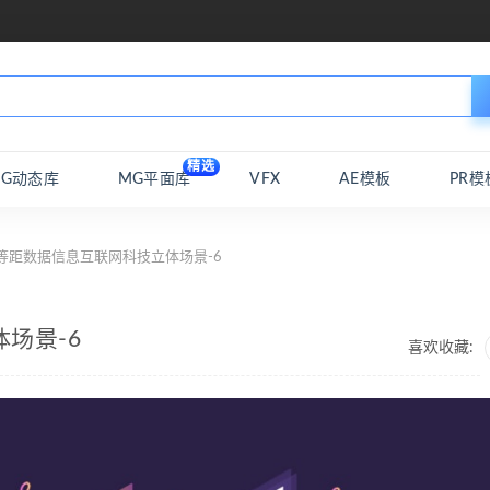
精选
MG动态库
MG平面库
VFX
AE模板
PR模
等距数据信息互联网科技立体场景-6
场景-6
喜欢收藏: