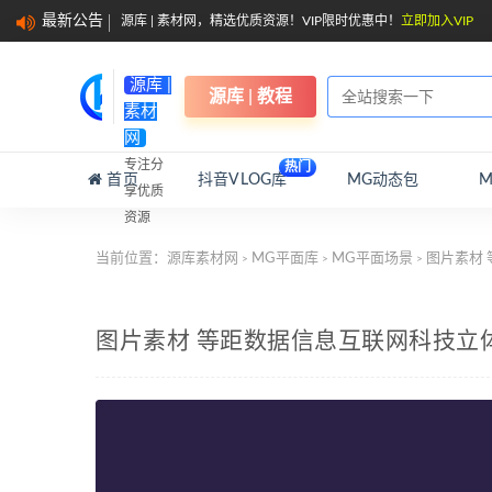
最新公告
源库 | 素材网，精选优质资源！VIP限时优惠中！
立即加入VIP
源库 |
源库 | 教程
素材
网
专注分
热门
首页
抖音VLOG库
MG动态包
享优质
资源
当前位置：
源库素材网
MG平面库
MG平面场景
图片素材 
>
>
>
图片素材 等距数据信息互联网科技立体