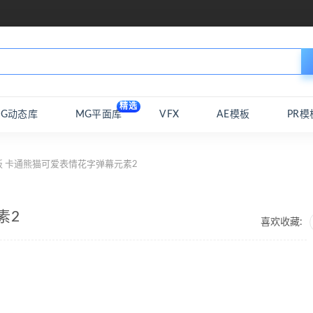
精选
MG动态库
MG平面库
VFX
AE模板
PR模
板 卡通熊猫可爱表情花字弹幕元素2
素2
喜欢收藏: