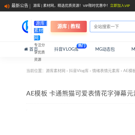
最新公告
源库 | 素材网，精选优质资源！VIP限时优惠中！
立即加入VIP
源库 |
源库 | 教程
素材
网
专注分
热门
首页
抖音VLOG库
MG动态包
享优质
资源
当前位置：
源库素材网
抖音Vlog库
情绪表情元素库
AE模
>
>
>
AE模板 卡通熊猫可爱表情花字弹幕元