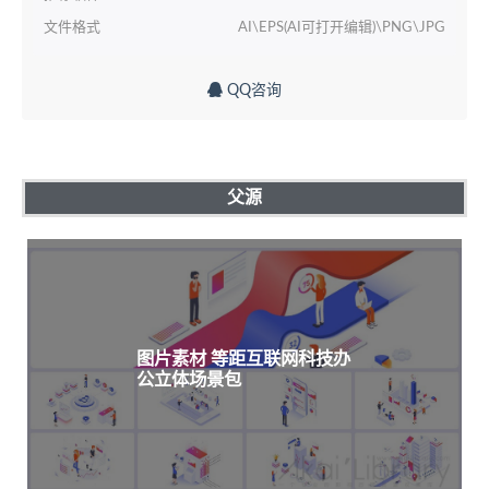
文件格式
AI\EPS(AI可打开编辑)\PNG\JPG
QQ咨询
父源
图片素材 等距互联网科技办
公立体场景包