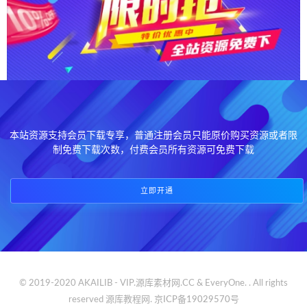
本站资源支持会员下载专享，普通注册会员只能原价购买资源或者限
制免费下载次数，付费会员所有资源可免费下载
立即开通
© 2019-2020 AKAILIB - VIP.源库素材网.CC & EveryOne. . All rights
reserved
源库教程网.
京ICP备19029570号