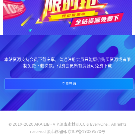
本站资源支持会员下载专享，普通注册会员只能原价购买资源或者限
制免费下载次数，付费会员所有资源可免费下载
立即开通
© 2019-2020 AKAILIB - VIP.源库素材网.CC & EveryOne. . All rights
reserved
源库教程网.
京ICP备19029570号