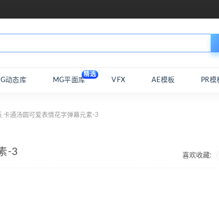
精选
MG动态库
MG平面库
VFX
AE模板
PR模
板 卡通汤圆可爱表情花字弹幕元素-3
-3
喜欢收藏: