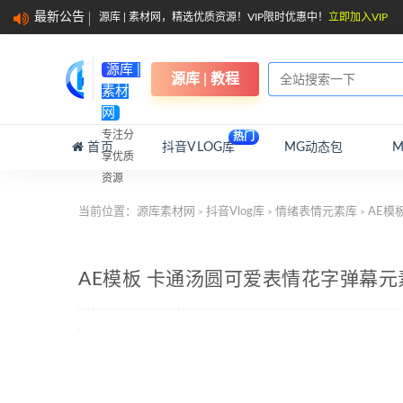
最新公告
源库 | 素材网，精选优质资源！VIP限时优惠中！
立即加入VIP
源库 |
源库 | 教程
素材
网
专注分
热门
首页
抖音VLOG库
MG动态包
享优质
资源
当前位置：
源库素材网
抖音Vlog库
情绪表情元素库
AE模
>
>
>
AE模板 卡通汤圆可爱表情花字弹幕元素