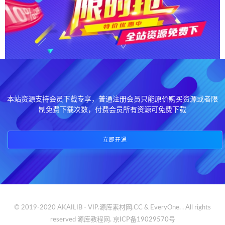
本站资源支持会员下载专享，普通注册会员只能原价购买资源或者限
制免费下载次数，付费会员所有资源可免费下载
立即开通
© 2019-2020 AKAILIB - VIP.源库素材网.CC & EveryOne. . All rights
reserved
源库教程网.
京ICP备19029570号