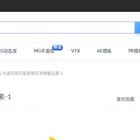
精选
MG动态库
MG平面库
VFX
AE模板
PR模
板 卡通月亮可爱表情花字弹幕元素-1
-1
喜欢收藏: