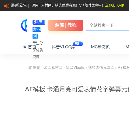
最新公告
源库 | 素材网，精选优质资源！VIP限时优惠中！
立即加入VIP
源库 |
源库 | 教程
素材
网
专注分
热门
首页
抖音VLOG库
MG动态包
享优质
资源
当前位置：
源库素材网
抖音Vlog库
情绪表情元素库
AE模
>
>
>
AE模板 卡通月亮可爱表情花字弹幕元素