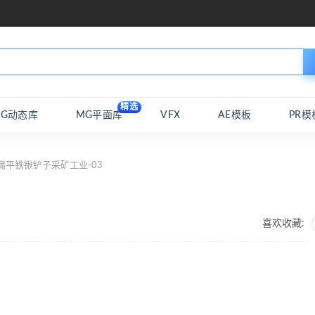
精选
MG动态库
MG平面库
VFX
AE模板
PR模
扁平铁锹铲子采矿工业-03
喜欢收藏: