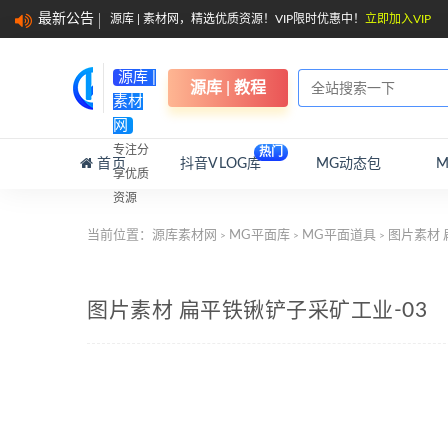
最新公告
源库 | 素材网，精选优质资源！VIP限时优惠中！
立即加入VIP
源库 |
源库 | 教程
素材
网
专注分
热门
首页
抖音VLOG库
MG动态包
享优质
资源
当前位置：
源库素材网
MG平面库
MG平面道具
图片素材 
>
>
>
图片素材 扁平铁锹铲子采矿工业-03