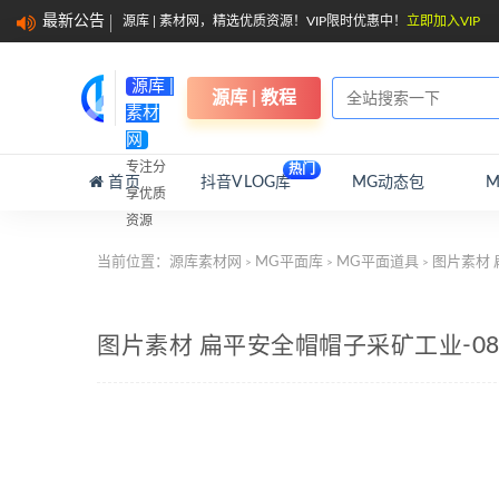
最新公告
源库 | 素材网，精选优质资源！VIP限时优惠中！
立即加入VIP
源库 |
源库 | 教程
素材
网
专注分
热门
首页
抖音VLOG库
MG动态包
享优质
资源
当前位置：
源库素材网
MG平面库
MG平面道具
图片素材 
>
>
>
图片素材 扁平安全帽帽子采矿工业-0