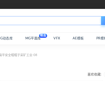
精选
MG动态库
MG平面库
VFX
AE模板
PR模
扁平安全帽帽子采矿工业-08
8
喜欢收藏: