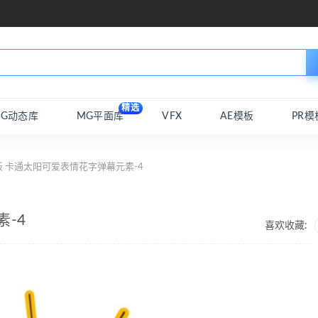
精选
MG动态库
MG平面库
VFX
AE模板
PR模
板 卡通太阳可爱表情花字弹幕元素-4
-4
喜欢收藏: