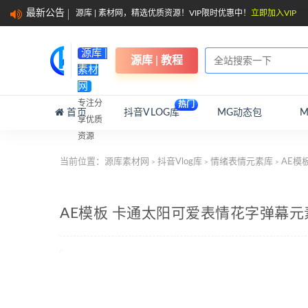
最新公告
源库 | 素材网，精选优质资源！VIP限时优惠中！
立即加入VIP
源库 |
源库 | 教程
素材
网
专注分
热门
首页
抖音VLOG库
MG动态包
享优质
资源
当前位置：
源库素材网
抖音Vlog库
情绪表情元素库
AE模
>
>
>
AE模板 卡通太阳可爱表情花字弹幕元素