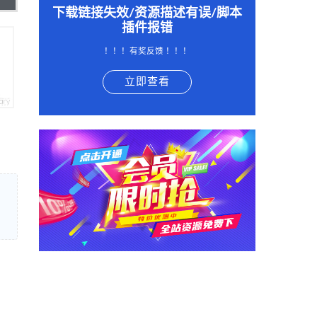
下载链接失效/资源描述有误/脚本
插件报错
！！！有奖反馈 ！！！
立即查看