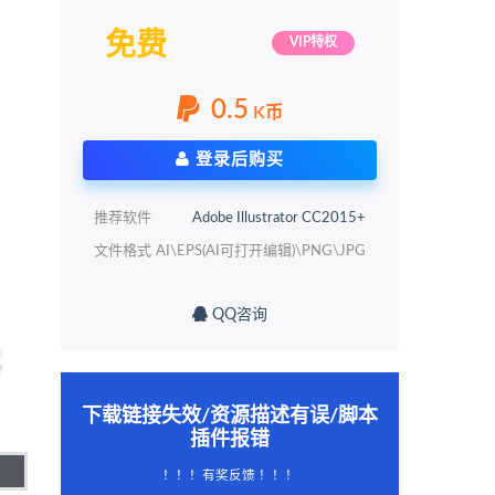
免费
VIP特权
0.5
K币
登录后购买
推荐软件
Adobe Illustrator CC2015+
文件格式
AI\EPS(AI可打开编辑)\PNG\JPG
QQ咨询
下载链接失效/资源描述有误/脚本
插件报错
！！！有奖反馈 ！！！