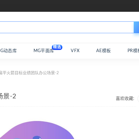
精选
MG动态库
MG平面库
VFX
AE模板
PR模
扁平火箭目标业绩团队办公场景-2
景-2
喜欢收藏: