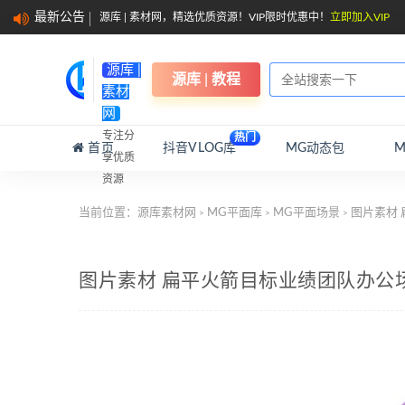
最新公告
源库 | 素材网，精选优质资源！VIP限时优惠中！
立即加入VIP
源库 |
源库 | 教程
素材
网
专注分
热门
首页
抖音VLOG库
MG动态包
享优质
资源
当前位置：
源库素材网
MG平面库
MG平面场景
图片素材 
>
>
>
图片素材 扁平火箭目标业绩团队办公场