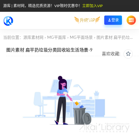
源库 | 素材网，精选优质资源！VIP限时优惠中！
立即加入VIP
升级VIP
登录
当前位置：
源库素材网
MG平面库
MG平面场景
图片素材 扁平扔垃圾分类回收站生活场景-9
>
>
>
图片素材 扁平扔垃圾分类回收站生活场景-9
喜欢收藏: